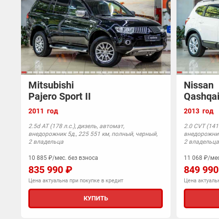
Mitsubishi
Nissan
Pajero Sport II
Qashqai
2011 год
2013 год
2.5d АТ (178 л.с.), дизель, автомат,
2.0 CVT (141 
внедорожник 5д., 225 551 км, полный, черный,
внедорожник 
2 владельца
2 владельца
10 885 ₽/мес. без взноса
11 068 ₽/мес
835 990 ₽
849 990
Цена актуальна при покупке в кредит
Цена актуальн
КУПИТЬ