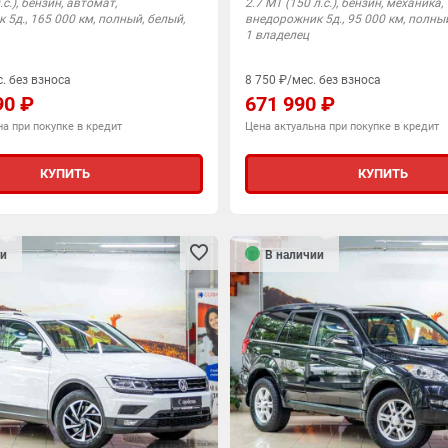
.с.), бензин, автомат,
2.7 MT (150 л.с.), бензин, механика,
5д., 165 000 км, полный, белый,
внедорожник 5д., 95 000 км, полный
1 владелец
. без взноса
8 750 ₽/мес. без взноса
90 ₽
671 990 ₽
а при покупке в кредит
Цена актуальна при покупке в кредит
КУПИТЬ
КУПИТЬ
и
В наличии