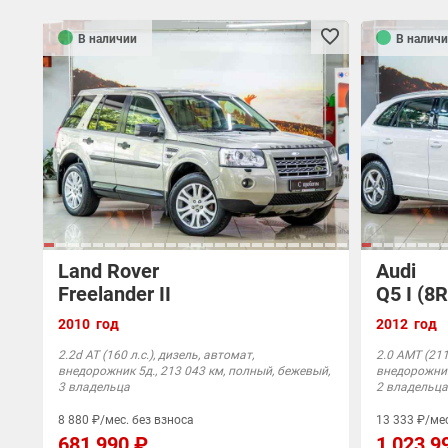
В наличии
В наличи
Land Rover
Audi
Freelander II
Q5 I (8R
2010 год
2012 год
2.2d АТ (160 л.с.), дизель, автомат,
2.0 AMT (211 
внедорожник 5д., 213 043 км, полный, бежевый,
внедорожник 
3 владельца
2 владельца
8 880 ₽/мес. без взноса
13 333 ₽/мес
681 990 ₽
1 023 9