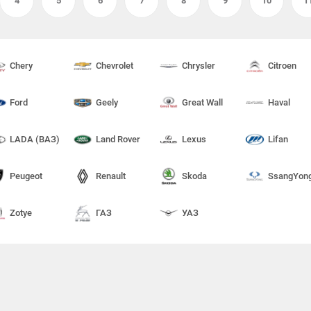
4
5
6
7
8
9
10
1
Chery
Chevrolet
Chrysler
Citroen
Ford
Geely
Great Wall
Haval
LADA (ВАЗ)
Land Rover
Lexus
Lifan
Peugeot
Renault
Skoda
SsangYon
Zotye
ГАЗ
УАЗ