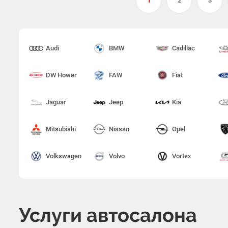
1
2
3
Audi
BMW
Cadillac
DW Hower
FAW
Fiat
Jaguar
Jeep
Kia
Mitsubishi
Nissan
Opel
Volkswagen
Volvo
Vortex
Услуги автосалона