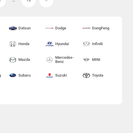
1
…
75
Datsun
Dodge
DongFeng
Honda
Hyundai
Infiniti
Mercedes-
Mazda
MINI
Benz
g
Subaru
Suzuki
Toyota