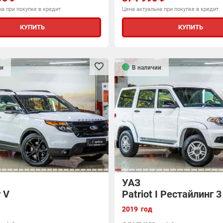
а при покупке в кредит
Цена актуальна при покупке в кредит
КУПИТЬ
КУПИТЬ
и
В наличии
УАЗ
r V
Patriot I Рестайлинг 3
2019 год