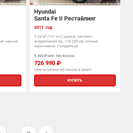
Hyundai
Santa Fe II Рестайлинг
2011 год
2.2d АТ (197 л.с.), дизель, автомат,
ый, черный,
внедорожник 5д., 176 050 км, полный,
коричневый, 2 владельца
9 466 ₽/мес. без взноса
726 990 ₽
Цена актуальна при покупке в кредит
КУПИТЬ