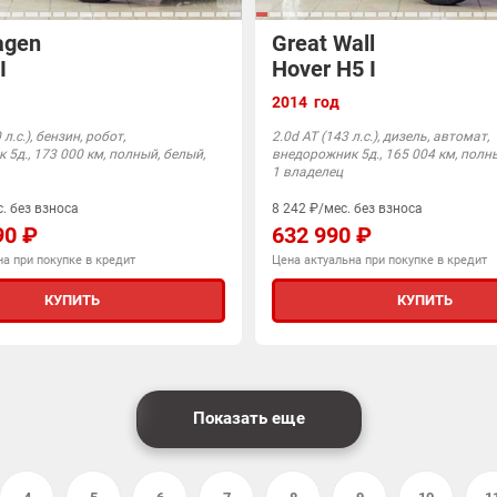
agen
Great Wall
I
Hover H5 I
2014 год
л.с.), бензин, робот,
2.0d АТ (143 л.с.), дизель, автомат,
5д., 173 000 км, полный, белый,
внедорожник 5д., 165 004 км, полн
1 владелец
. без взноса
8 242 ₽/мес. без взноса
90 ₽
632 990 ₽
а при покупке в кредит
Цена актуальна при покупке в кредит
КУПИТЬ
КУПИТЬ
Показать еще