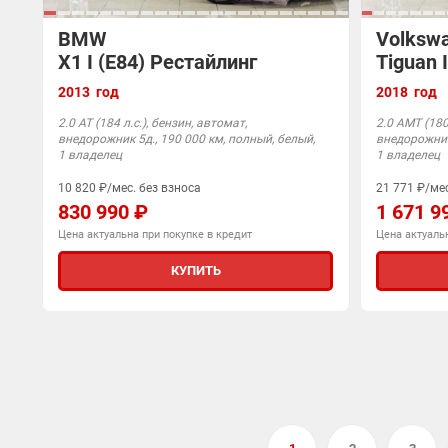
BMW
Volksw
X1 I (E84) Рестайлинг
Tiguan I
2013 год
2018 год
2.0 АТ (184 л.с.), бензин, автомат,
2.0 AMT (180 
внедорожник 5д., 190 000 км, полный, белый,
внедорожник 
1 владелец
1 владелец
10 820 ₽/мес. без взноса
21 771 ₽/мес
830 990 ₽
1 671 9
Цена актуальна при покупке в кредит
Цена актуальн
КУПИТЬ