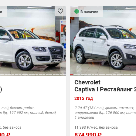
и
В наличии
Chevrolet
)
Captiva I Рестайлинг 
2015 год
л.с.), бензин, робот,
2.2d АТ (184 л.с.), дизель, автомат,
5д., 197 652 км, полный, белый,
внедорожник 5д., 126 000 км, полн
1 владелец
. без взноса
11 393 ₽/мес. без взноса
90 ₽
874 990 ₽