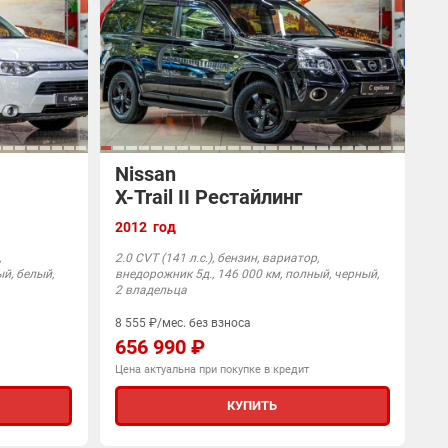
Nissan
X-Trail II Рестайлинг
2012 год
,
2.0 CVT (141 л.с.), бензин, вариатор,
ый, белый,
внедорожник 5д., 146 000 км, полный, черный,
2 владельца
8 555 ₽/мес. без взноса
656 990 ₽
Цена актуальна при покупке в кредит
КУПИТЬ