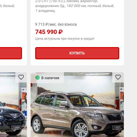
2.0 CVT (150 л.с.), бензин, вариатор,
, белый,
внедорожник 5д., 182 000 км, полный, белый,
1 владелец
9 713 ₽/мес. без взноса
745 990 ₽
Цена актуальна при покупке в кредит
КУПИТЬ
В наличии