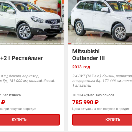
Mitsubishi
+2 I Рестайлинг
Outlander III
2013 год
л.с.), бензин, вариатор,
2.4 CVT (167 л.с.), бензин, вариатор
5д., 181 000 км, полный, белый,
внедорожник 5д., 172 446 км, полн
1 владелец
. без взноса
10 234 ₽/мес. без взноса
 ₽
785 990 ₽
а при покупке в кредит
Цена актуальна при покупке в кредит
КУПИТЬ
КУПИТЬ