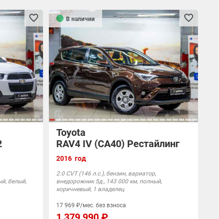
В наличии
Toyota
2
RAV4 IV (CA40) Рестайлинг
2016 год
2.0 CVT (146 л.с.), бензин, вариатор,
ый, белый,
внедорожник 5д., 143 000 км, полный,
коричневый, 1 владелец
17 969 ₽/мес. без взноса
1 379 990 ₽