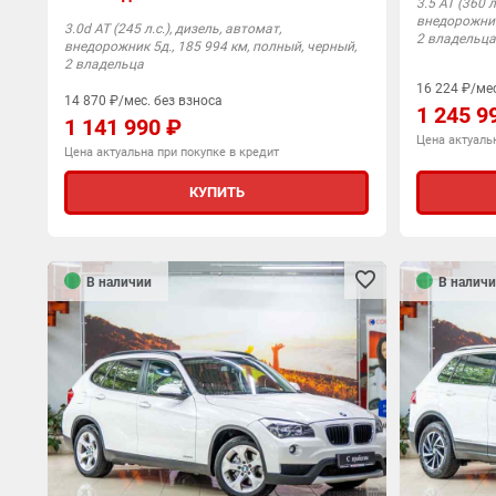
3.5 АТ (360 л
внедорожник 
3.0d АТ (245 л.с.), дизель, автомат,
2 владельца
внедорожник 5д., 185 994 км, полный, черный,
2 владельца
16 224 ₽/мес
14 870 ₽/мес. без взноса
1 245 9
1 141 990 ₽
Цена актуальн
Цена актуальна при покупке в кредит
КУПИТЬ
В наличии
В наличи