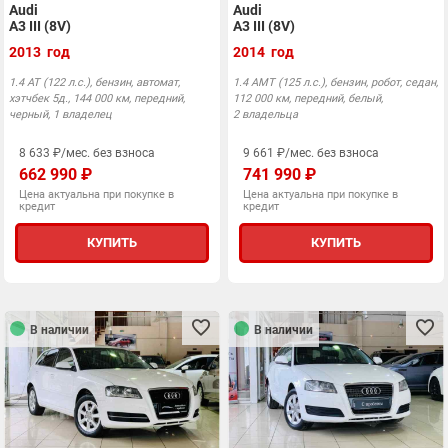
Audi
Audi
A3 III (8V)
A3 III (8V)
2013 год
2014 год
1.4 AT (122 л.с.), бензин, автомат,
1.4 AMT (125 л.с.), бензин, робот, седан,
хэтчбек 5д., 144 000 км, передний,
112 000 км, передний, белый,
черный, 1 владелец
2 владельца
8 633 ₽/мес. без взноса
9 661 ₽/мес. без взноса
662 990 ₽
741 990 ₽
Цена актуальна при покупке в
Цена актуальна при покупке в
кредит
кредит
КУПИТЬ
КУПИТЬ
В наличии
В наличии