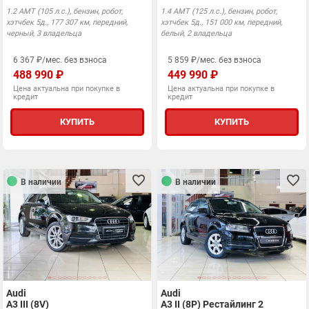
1.2 AMT (105 л.с.), бензин, робот,
1.4 AMT (125 л.с.), бензин, робот,
хэтчбек 5д., 177 307 км, передний,
хэтчбек 5д., 151 000 км, передний,
черный, 3 владельца
белый, 2 владельца
6 367 ₽/мес. без взноса
5 859 ₽/мес. без взноса
488 990 ₽
449 990 ₽
Цена актуальна при покупке в
Цена актуальна при покупке в
кредит
кредит
КУПИТЬ
КУПИТЬ
В наличии
В наличии
Audi
Audi
A3 III (8V)
A3 II (8P) Рестайлинг 2