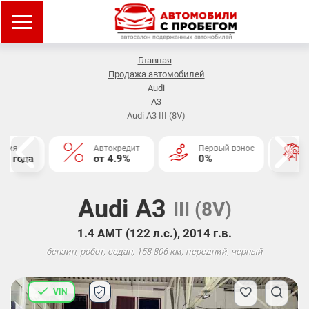
Главная
Продажа автомобилей
Audi
A3
Audi A3 III (8V)
нтия
Автокредит
Первый взнос
2 года
от 4.9%
0%
Audi A3
III (8V)
1.4 AMT (122 л.с.), 2014 г.в.
бензин, робот, седан, 158 806 км, передний, черный
VIN