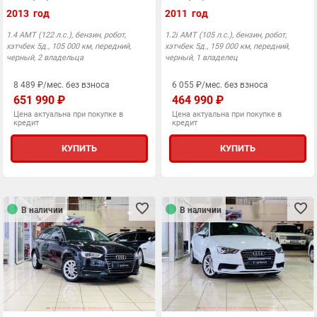
2013 год
2011 год
1.4 AMT (122 л.с.), бензин, робот,
1.2i AMT (105 л.с.), бензин, робот,
хэтчбек 5д., 105 000 км, передний,
хэтчбек 5д., 159 000 км, передний,
черный, 2 владельца
черный, 1 владелец
8 489 ₽/мес. без взноса
6 055 ₽/мес. без взноса
651 990 ₽
464 990 ₽
Цена актуальна при покупке в
Цена актуальна при покупке в
кредит
кредит
КУПИТЬ
КУПИТЬ
В наличии
В наличии