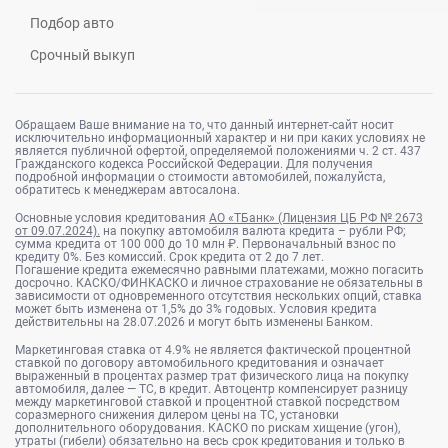
Подбор авто
Срочный выкуп
Обращаем Ваше внимание на то, что данный интернет-сайт носит
исключительно информационный характер и ни при каких условиях не
является публичной офертой, определяемой положениями ч. 2 ст. 437
Гражданского кодекса Российской Федерации. Для получения
подробной информации о стоимости автомобилей, пожалуйста,
обратитесь к менеджерам автосалона.
Основные условия кредитования
АО «ТБанк» (Лицензия ЦБ РФ № 2673
от 09.07.2024).
на покупку автомобиля валюта кредита – рубли РФ;
сумма кредита от 100 000 до 10 млн ₽. Первоначальный взнос по
кредиту 0%. Без комиссий. Срок кредита от 2 до 7 лет.
Погашение кредита ежемесячно равными платежами, можно погасить
досрочно. КАСКО/ФИНКАСКО и личное страхование не обязательны в
зависимости от одновременного отсутствия нескольких опций, ставка
может быть изменена от 1,5% до 3% годовых. Условия кредита
действительны на 28.07.2026 и могут быть изменены Банком.
Маркетинговая ставка от 4.9% не является фактической процентной
ставкой по договору автомобильного кредитования и означает
выраженный в процентах размер трат физического лица на покупку
автомобиля, далее — ТС, в кредит. Автоцентр компенсирует разницу
между маркетинговой ставкой и процентной ставкой посредством
соразмерного снижения дилером цены на ТС, установки
дополнительного оборудования. КАСКО по рискам хищение (угон),
утраты (гибели) обязательно на весь срок кредитования и только в