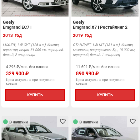
Geely
Geely
Emgrand EC7 I
Emgrand X7 I Рестайлинг 2
2013 год
2019 год
LUXURY, 1.8i CVT (126 л.с.), бензин,
СТАНДАРТ, 1.8i MT (131 л.с.), бензин,
вариатор, седан, 81 000 км, передний,
механика, внедорожник 5д., 18 000 км,
белый, 2 владельца
передний, белый, 1 владелец
4 296 ₽/мес. без взноса
11 601 ₽/мес. без взноса
329 900 ₽
890 990 ₽
Цена актуальна при покупке в
Цена актуальна при покупке в
кредит
кредит
КУПИТЬ
КУПИТЬ
В наличии
В наличии