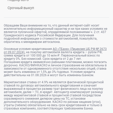
Срочный выкуп
Обращаем Ваше внимание на то, что данный интернет-сайт носит
исключительно информационный характер и ни при каких условиях не
является публичной офертой, определяемой положениями ч. 2 ст. 437
Гражданского кодекса Российской Федерации. Для получения
подробной информации о стоимости автомобилей, пожалуйста,
обратитесь к менеджерам автосалона.
Основные условия кредитования
АО «ТБанк» (Лицензия ЦБ РФ № 2673
от 09.07.2024).
на покупку автомобиля валюта кредита – рубли РФ;
сумма кредита от 100 000 до 10 млн ₽. Первоначальный взнос по
кредиту 0%. Без комиссий. Срок кредита от 2 до 7 лет.
Погашение кредита ежемесячно равными платежами, можно погасить
досрочно. КАСКО/ФИНКАСКО и личное страхование не обязательны в
зависимости от одновременного отсутствия нескольких опций, ставка
может быть изменена от 1,5% до 3% годовых. Условия кредита
действительны на 01.08.2026 и могут быть изменены Банком.
Маркетинговая ставка от 4.9% не является фактической процентной
ставкой по договору автомобильного кредитования и означает
выраженный в процентах размер трат физического лица на покупку
автомобиля, далее — ТС, в кредит. Автоцентр компенсирует разницу
между маркетинговой ставкой и процентной ставкой посредством
соразмерного снижения дилером цены на ТС, установки
дополнительного оборудования. КАСКО по рискам хищение (угон),
утраты (гибели) обязательно на весь срок кредитования и только в
страховых компаниях, соответствующих требованиям Банка.