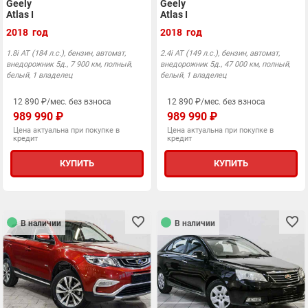
Geely
Geely
Atlas I
Atlas I
2018 год
2018 год
1.8i АТ (184 л.с.), бензин, автомат,
2.4i АТ (149 л.с.), бензин, автомат,
внедорожник 5д., 7 900 км, полный,
внедорожник 5д., 47 000 км, полный,
белый, 1 владелец
белый, 1 владелец
12 890 ₽/мес. без взноса
12 890 ₽/мес. без взноса
989 990 ₽
989 990 ₽
Цена актуальна при покупке в
Цена актуальна при покупке в
кредит
кредит
КУПИТЬ
КУПИТЬ
В наличии
В наличии