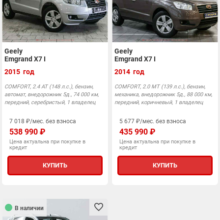
Geely
Geely
Emgrand X7 I
Emgrand X7 I
2015 год
2014 год
COMFORT, 2.4 АТ (148 л.с.), бензин,
COMFORT, 2.0 MT (139 л.с.), бензин,
автомат, внедорожник 5д., 74 000 км,
механика, внедорожник 5д., 88 000 км,
передний, серебристый, 1 владелец
передний, коричневый, 1 владелец
7 018 ₽/мес. без взноса
5 677 ₽/мес. без взноса
538 990 ₽
435 990 ₽
Цена актуальна при покупке в
Цена актуальна при покупке в
кредит
кредит
КУПИТЬ
КУПИТЬ
В наличии