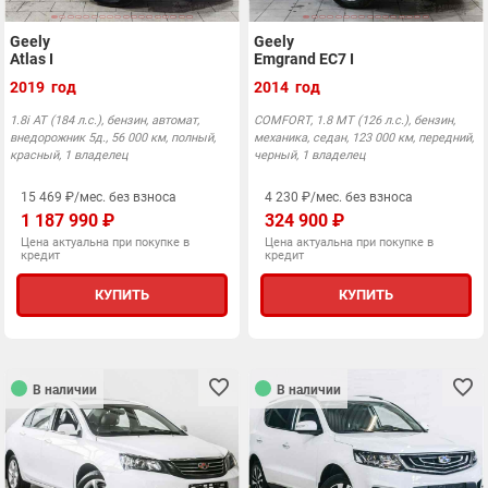
Geely
Geely
Atlas I
Emgrand EC7 I
2019 год
2014 год
1.8i АТ (184 л.с.), бензин, автомат,
COMFORT, 1.8 MT (126 л.с.), бензин,
внедорожник 5д., 56 000 км, полный,
механика, седан, 123 000 км, передний,
красный, 1 владелец
черный, 1 владелец
15 469 ₽/мес. без взноса
4 230 ₽/мес. без взноса
1 187 990 ₽
324 900 ₽
Цена актуальна при покупке в
Цена актуальна при покупке в
кредит
кредит
КУПИТЬ
КУПИТЬ
В наличии
В наличии