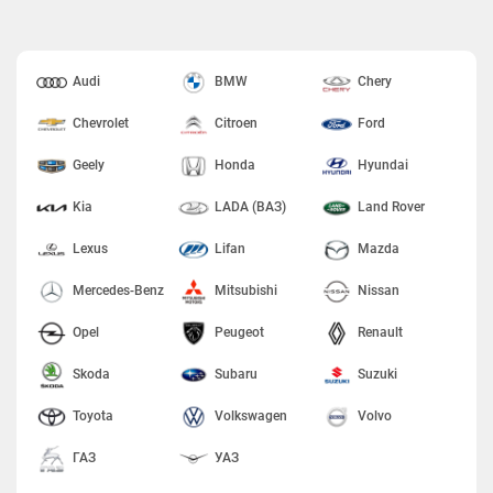
Audi
BMW
Chery
Chevrolet
Citroen
Ford
Geely
Honda
Hyundai
Kia
LADA (ВАЗ)
Land Rover
Lexus
Lifan
Mazda
Mercedes-Benz
Mitsubishi
Nissan
Opel
Peugeot
Renault
Skoda
Subaru
Suzuki
Toyota
Volkswagen
Volvo
ГАЗ
УАЗ