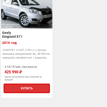
Geely
Emgrand X7 I
2014 год
COMFORT, 2.0 MT (139 л.с.), бензин,
механика, внедорожник 5д., 88 000 км,
передний, серебристый, 1 владелец
5 547 ₽/мес. без взноса
425 990 ₽
Цена актуальна при покупке в
кредит
КУПИТЬ