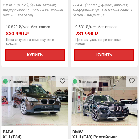
2.0 АТ (184 л.с.), бензин, автомат,
2.0d АТ (177 л.с.), дизель, автомат,
внедорожник 5д., 190 000 км, полный,
внедорожник 5д., 170 000 км, полный,
белый, 1 владелец
белый, 3 владельца
10 820 ₽/мес. без взноса
9 531 ₽/мес. без взноса
830 990 ₽
731 990 ₽
Цена актуальна при покупке в
Цена актуальна при покупке в
кредит
кредит
КУПИТЬ
КУПИТЬ
В наличии
В наличии
BMW
BMW
X1 I (E84)
X1 II (F48) Рестайлинг