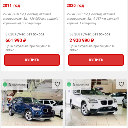
2011 год
2020 год
2.0 AT (150 л.с.), бензин, автомат,
2.0 АТ (231 л.с.), бензин, автомат,
внедорожник 5д., 136 000 км, задний,
внедорожник 5д., 9 357 км, полный,
коричневый, 2 владельца
черный, 1 владелец
8 620 ₽/мес. без взноса
38 268 ₽/мес. без взноса
661 990 ₽
2 938 990 ₽
Цена актуальна при покупке в
Цена актуальна при покупке в
кредит
кредит
КУПИТЬ
КУПИТЬ
В наличии
В наличии