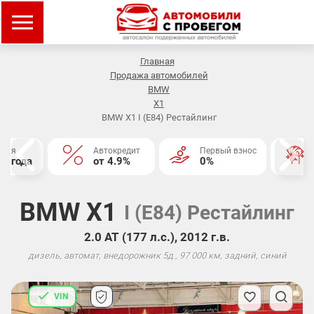
Главная
Продажа автомобилей
BMW
X1
BMW X1 I (E84) Рестайлинг
нтия
Автокредит
Первый взнос
2 года
от 4.9%
0%
BMW X1
I (E84) Рестайлинг
2.0 АТ (177 л.с.), 2012 г.в.
дизель, автомат, внедорожник 5д., 97 000 км, задний, синий
VIN