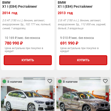
BMW
BMW
X1 I (E84) Рестайлинг
X1 I (E84) Рестайлинг
2014 год
2013 год
2.0 АТ (150 л.с.), бензин, автомат,
2.0i АТ (150 л.с.), бензин, автомат,
внедорожник 5д., 102 777 км, полный,
внедорожник 5д., 112 000 км, задний,
синий, 1 владелец
белый, 3 владельца
10 169 ₽/мес. без взноса
9 010 ₽/мес. без взноса
780 990 ₽
691 990 ₽
Цена актуальна при покупке в
Цена актуальна при покупке в
кредит
кредит
КУПИТЬ
КУПИТЬ
В наличии
В наличии