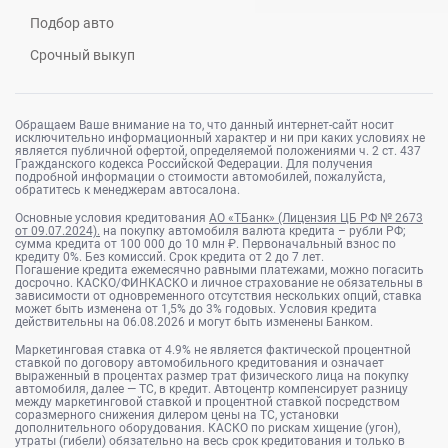
Подбор авто
Срочный выкуп
Обращаем Ваше внимание на то, что данный интернет-сайт носит
исключительно информационный характер и ни при каких условиях не
является публичной офертой, определяемой положениями ч. 2 ст. 437
Гражданского кодекса Российской Федерации. Для получения
подробной информации о стоимости автомобилей, пожалуйста,
обратитесь к менеджерам автосалона.
Основные условия кредитования
АО «ТБанк» (Лицензия ЦБ РФ № 2673
от 09.07.2024).
на покупку автомобиля валюта кредита – рубли РФ;
сумма кредита от 100 000 до 10 млн ₽. Первоначальный взнос по
кредиту 0%. Без комиссий. Срок кредита от 2 до 7 лет.
Погашение кредита ежемесячно равными платежами, можно погасить
досрочно. КАСКО/ФИНКАСКО и личное страхование не обязательны в
зависимости от одновременного отсутствия нескольких опций, ставка
может быть изменена от 1,5% до 3% годовых. Условия кредита
действительны на 06.08.2026 и могут быть изменены Банком.
Маркетинговая ставка от 4.9% не является фактической процентной
ставкой по договору автомобильного кредитования и означает
выраженный в процентах размер трат физического лица на покупку
автомобиля, далее — ТС, в кредит. Автоцентр компенсирует разницу
между маркетинговой ставкой и процентной ставкой посредством
соразмерного снижения дилером цены на ТС, установки
дополнительного оборудования. КАСКО по рискам хищение (угон),
утраты (гибели) обязательно на весь срок кредитования и только в