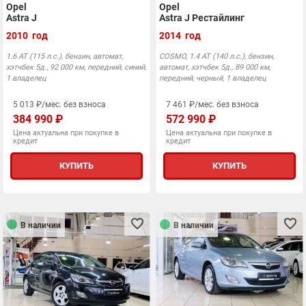
Opel
Opel
Astra J
Astra J Рестайлинг
2010 год
2014 год
1.6 AT (115 л.с.), бензин, автомат,
COSMO, 1.4 AT (140 л.с.), бензин,
хэтчбек 5д., 92 000 км, передний, синий,
автомат, хэтчбек 5д., 89 000 км,
1 владелец
передний, черный, 1 владелец
5 013 ₽/мес. без взноса
7 461 ₽/мес. без взноса
384 990 ₽
572 990 ₽
Цена актуальна при покупке в
Цена актуальна при покупке в
кредит
кредит
КУПИТЬ
КУПИТЬ
В наличии
В наличии