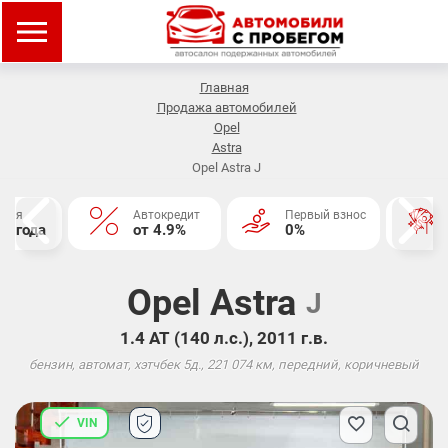
Главная
Продажа автомобилей
Opel
Astra
Opel Astra J
нтия
Автокредит
Первый взнос
2 года
от 4.9%
0%
Opel Astra
J
1.4 АТ (140 л.с.), 2011 г.в.
бензин, автомат, хэтчбек 5д., 221 074 км, передний, коричневый
VIN