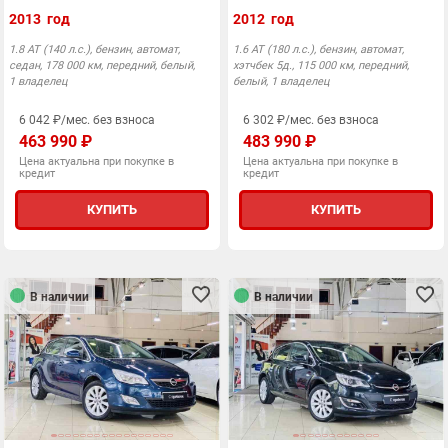
2013 год
2012 год
1.8 АТ (140 л.с.), бензин, автомат,
1.6 AT (180 л.с.), бензин, автомат,
седан, 178 000 км, передний, белый,
хэтчбек 5д., 115 000 км, передний,
1 владелец
белый, 1 владелец
6 042 ₽/мес. без взноса
6 302 ₽/мес. без взноса
463 990 ₽
483 990 ₽
Цена актуальна при покупке в
Цена актуальна при покупке в
кредит
кредит
КУПИТЬ
КУПИТЬ
В наличии
В наличии