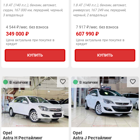
1.8 АТ (140 л.с.), бензин, автомат,
1.8 АТ (140 л.с.), бензин, автомат,
седан, 167 000 км, передний, черный,
универсал, 167 249 км, передний,
3 владельца
черный, 2 владельца
4 544 ₽/мес. без взноса
7 917 ₽/мес. без взноса
349 000 ₽
607 990 ₽
Цена актуальна при покупке в
Цена актуальна при покупке в
кредит
кредит
КУПИТЬ
КУПИТЬ
В наличии
В наличии
Opel
Opel
Astra H Рестайлинг
Astra J Рестайлинг