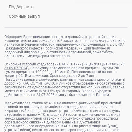
Подбор авто
Срочный выкуп
Обращаем Ваше внимание на то, что данный интернет-сайт носит
исключительно информационный характер и ни при каких условиях не
является публичной офертой, определяемой положениями ч. 2 ст. 437
Гражданского кодекса Российской Федерации. Для получения
подробной информации о стоимости автомобилей, пожалуйста,
обратитесь к менеджерам автосалона.
Основные условия кредитования
АО «ТБанк» (Лицензия ЦБ РФ № 2673
от 09.07.2024).
на покупку автомобиля валюта кредита – рубли РФ;
сумма кредита от 100 000 до 10 млн ₽. Первоначальный взнос по
кредиту 0%. Без комиссий. Срок кредита от 2 до 7 лет.
Погашение кредита ежемесячно равными платежами, можно погасить
досрочно. КАСКО/ФИНКАСКО и личное страхование не обязательны в
зависимости от одновременного отсутствия нескольких опций, ставка
может быть изменена от 1,5% до 3% годовых. Условия кредита
действительны на 24.07.2026 и могут быть изменены Банком.
Маркетинговая ставка от 4.9% не является фактической процентной
ставкой по договору автомобильного кредитования и означает
выраженный в процентах размер трат физического лица на покупку
автомобиля, далее — ТС, в кредит. Автоцентр компенсирует разницу
между маркетинговой ставкой и процентной ставкой посредством
соразмерного снижения дилером цены на ТС, установки
дополнительного оборудования. КАСКО по рискам хищение (угон),
утраты (гибели) обязательно на весь срок кредитования и только в