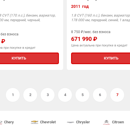
2011 год
 CVT (170 л.с.), бензин, вариатор,
1.8 CVT (160 л.с.), бензин, вариатор
00 км, передний, черный,
178 000 км, передний, синий, 1 вла
8 750 ₽/мес. без взноса
 без взноса
671 990 ₽
 ₽
Цена актуальна при покупке в кредит
а при покупке в кредит
КУПИТЬ
КУПИТЬ
1
2
3
4
5
6
7
Chery
Chevrolet
Chrysler
Citroen