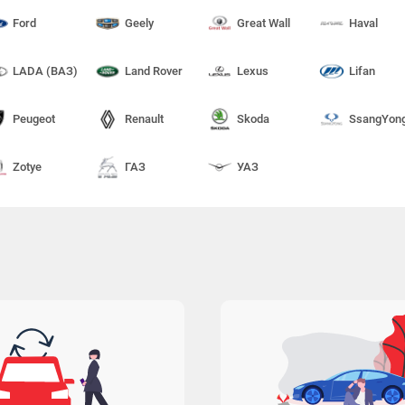
Ford
Geely
Great Wall
Haval
LADA (ВАЗ)
Land Rover
Lexus
Lifan
Peugeot
Renault
Skoda
SsangYon
Zotye
ГАЗ
УАЗ