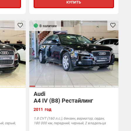
КУПИТЬ
В наличии
Audi
A4 IV (B8) Рестайлинг
2011 год
1.8 CVT (160 л.с.), бензин, вариатор, седан,
й, серый,
180 000 км, передний, черный, 2 владельца