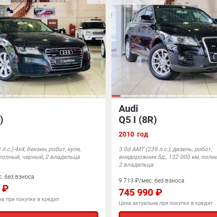
Audi
)
Q5 I (8R)
2010 год
л.с.) 4x4, бензин, робот, купе,
3.0d AMT (239 л.с.), дизель, робот,
 полный, черный, 2 владельца
внедорожник 5д., 132 000 км, полн
2 владельца
. без взноса
9 713 ₽/мес. без взноса
 ₽
745 990 ₽
а при покупке в кредит
Цена актуальна при покупке в кредит