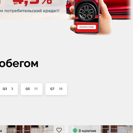
робегом
Q3
3
Q5
11
Q7
10
и
В наличии