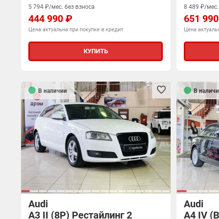
5 794 ₽/мес. без взноса
8 489 ₽/мес.
444 990 ₽
651 990
Цена актуальна при покупке в кредит
Цена актуальн
КУПИТЬ
В наличии
В наличи
Audi
Audi
A3 II (8P) Рестайлинг 2
A4 IV (