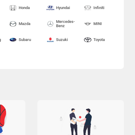
Honda
Hyundai
Infiniti
Mercedes-
Mazda
MINI
Benz
g
Subaru
Suzuki
Toyota