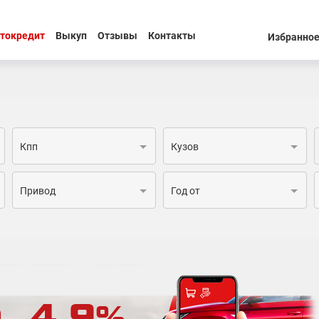
токредит
Выкуп
Отзывы
Контакты
Избранно
Кпп
Кузов
Привод
Год от