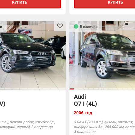
КУПИТЬ
КУПИТЬ
и
В наличии
Audi
8V)
Q7 I (4L)
2006 год
л.с.), бензин, робот, хэтчбек 5д.,
3.0d АТ (233 л.с.), дизель, автомат,
передний, черный, 2 владельца
внедорожник 5д., 205 000 км, полны
3 владельца