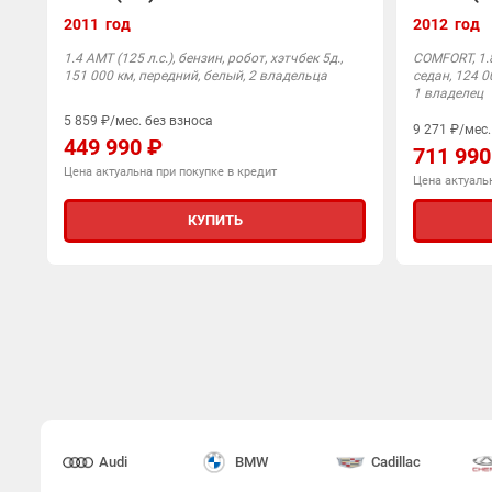
2011 год
2012 год
1.4 AMT (125 л.с.), бензин, робот, хэтчбек 5д.,
COMFORT, 1.8
151 000 км, передний, белый, 2 владельца
седан, 124 0
1 владелец
5 859 ₽/мес. без взноса
9 271 ₽/мес.
449 990 ₽
711 990
Цена актуальна при покупке в кредит
Цена актуальн
КУПИТЬ
Audi
BMW
Cadillac