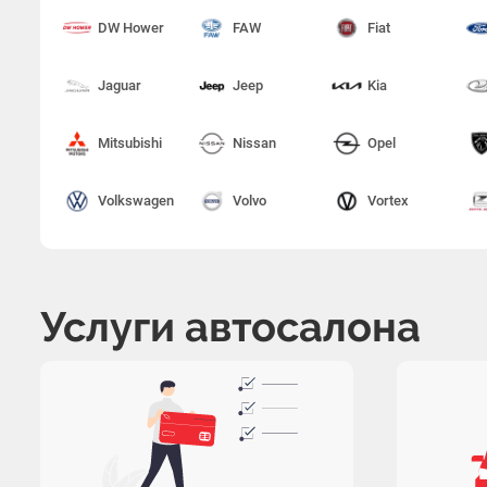
DW Hower
FAW
Fiat
Jaguar
Jeep
Kia
Mitsubishi
Nissan
Opel
Volkswagen
Volvo
Vortex
Услуги автосалона