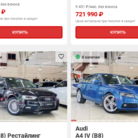
 без взноса
9 401 ₽/мес. без взноса
 ₽
721 990 ₽
а при покупке в кредит
Цена актуальна при покупке в кредит
КУПИТЬ
КУПИТЬ
и
В наличии
Audi
B8) Рестайлинг
A4 IV (B8)