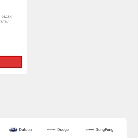
, седан,
делец
Datsun
Dodge
DongFeng