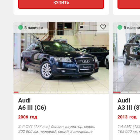
КУПИТЬ
В наличии
В наличи
Audi
Audi
A6 III (C6)
A3 III (
2006 год
2013 год
2.4i CVT (177 л.с.), бензин, вариатор, седан,
1.4 AMT (122 
202 000 км, передний, синий, 2 владельца
105 000 км, 