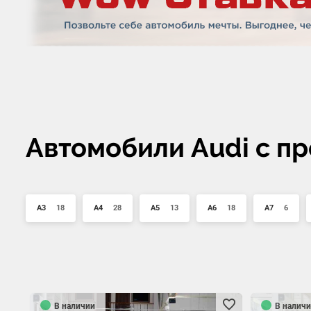
Автомобили Audi с п
A3
18
A4
28
A5
13
A6
18
A7
6
В наличии
В наличи