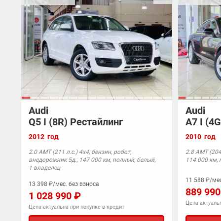
Audi
Audi
Q5 I (8R) Рестайлинг
A7 I (4G
2012 год
2010 год
2.0 AMT (211 л.с.) 4x4, бензин, робот,
2.8 AMT (204 
внедорожник 5д., 147 000 км, полный, белый,
114 000 км,
1 владелец
11 588 ₽/мес
13 398 ₽/мес. без взноса
889 990
1 028 990 ₽
Цена актуальн
Цена актуальна при покупке в кредит