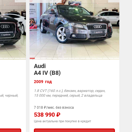
Audi
A4 IV (B8)
2009 год
1.8 CVT (160 л.с.), бензин, вариатор, седан,
ый, черный,
15 000 км, передний, серый, 2 владельца
7 018 ₽/мес. без взноса
538 990 ₽
Цена актуальна при покупке в кредит