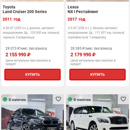
Toyota
Lexus
Land Cruiser 200 Series
NX I Рестайлинг
2011 год
2017 год
4.5d АТ (235 л.с.), дизель, автомат,
2.0 АТ (238 л.с.), бензин, автомат,
внедорожник 5д., 125 000 км, полный,
внедорожник 5д., 111 921 км, полный,
черный, 2 владельца
серебристый, 1 владелец
28 073 ₽/мес. без взноса
28 385 ₽/мес. без взноса
2 155 990 ₽
2 179 990 ₽
Цена актуальна при покупке в
Цена актуальна при покупке в
кредит
кредит
КУПИТЬ
КУПИТЬ
В наличии
В наличии