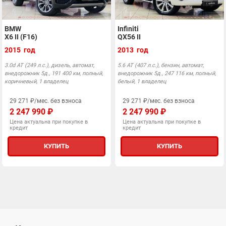
BMW
Infiniti
X6 II (F16)
QX56 II
2015 год
2013 год
3.0d АТ (249 л.с.), дизель, автомат,
5.6 АТ (407 л.с.), бензин, автомат,
внедорожник 5д., 191 400 км, полный,
внедорожник 5д., 247 116 км, полный,
коричневый, 1 владелец
белый, 1 владелец
29 271 ₽/мес. без взноса
29 271 ₽/мес. без взноса
2 247 990 ₽
2 247 990 ₽
Цена актуальна при покупке в
Цена актуальна при покупке в
кредит
кредит
КУПИТЬ
КУПИТЬ