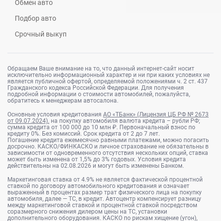
Обмен авто
Подбор авто
Срочный выкуп
Обращаем Ваше внимание на то, что данный интернет-сайт носит
исключительно информационный характер и ни при каких условиях не
является публичной офертой, определяемой положениями ч. 2 ст. 437
Гражданского кодекса Российской Федерации. Для получения
подробной информации о стоимости автомобилей, пожалуйста,
обратитесь к менеджерам автосалона.
Основные условия кредитования
АО «ТБанк» (Лицензия ЦБ РФ № 2673
от 09.07.2024).
на покупку автомобиля валюта кредита – рубли РФ;
сумма кредита от 100 000 до 10 млн ₽. Первоначальный взнос по
кредиту 0%. Без комиссий. Срок кредита от 2 до 7 лет.
Погашение кредита ежемесячно равными платежами, можно погасить
досрочно. КАСКО/ФИНКАСКО и личное страхование не обязательны в
зависимости от одновременного отсутствия нескольких опций, ставка
может быть изменена от 1,5% до 3% годовых. Условия кредита
действительны на 02.08.2026 и могут быть изменены Банком.
Маркетинговая ставка от 4.9% не является фактической процентной
ставкой по договору автомобильного кредитования и означает
выраженный в процентах размер трат физического лица на покупку
автомобиля, далее — ТС, в кредит. Автоцентр компенсирует разницу
между маркетинговой ставкой и процентной ставкой посредством
соразмерного снижения дилером цены на ТС, установки
дополнительного оборудования. КАСКО по рискам хищение (угон),