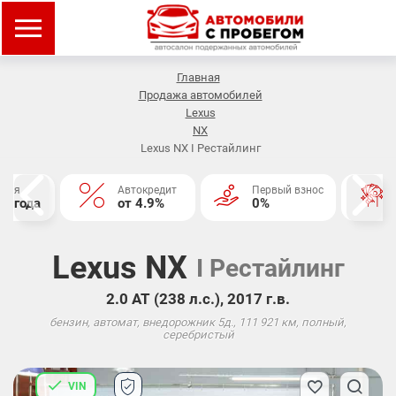
Главная
Продажа автомобилей
Lexus
NX
Lexus NX I Рестайлинг
нтия
Автокредит
Первый взнос
2 года
от 4.9%
0%
Lexus NX
I Рестайлинг
2.0 АТ (238 л.с.), 2017 г.в.
бензин, автомат, внедорожник 5д., 111 921 км, полный,
серебристый
VIN