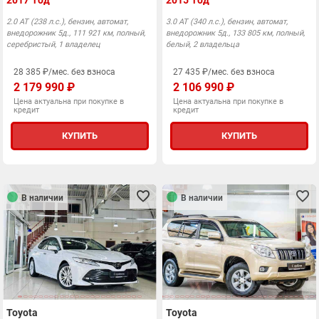
2017 год
2015 год
2.0 АТ (238 л.с.), бензин, автомат,
3.0 АТ (340 л.с.), бензин, автомат,
внедорожник 5д., 111 921 км, полный,
внедорожник 5д., 133 805 км, полный,
серебристый, 1 владелец
белый, 2 владельца
28 385 ₽/мес. без взноса
27 435 ₽/мес. без взноса
2 179 990 ₽
2 106 990 ₽
Цена актуальна при покупке в
Цена актуальна при покупке в
кредит
кредит
КУПИТЬ
КУПИТЬ
В наличии
В наличии
Toyota
Toyota