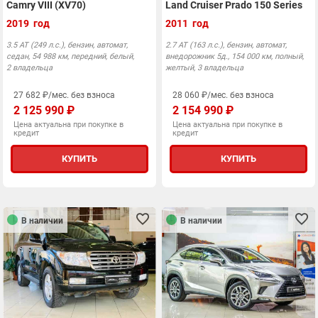
Camry VIII (XV70)
Land Cruiser Prado 150 Series
2019 год
2011 год
3.5 АТ (249 л.с.), бензин, автомат,
2.7 АТ (163 л.с.), бензин, автомат,
седан, 54 988 км, передний, белый,
внедорожник 5д., 154 000 км, полный,
2 владельца
желтый, 3 владельца
27 682 ₽/мес. без взноса
28 060 ₽/мес. без взноса
2 125 990 ₽
2 154 990 ₽
Цена актуальна при покупке в
Цена актуальна при покупке в
кредит
кредит
КУПИТЬ
КУПИТЬ
В наличии
В наличии