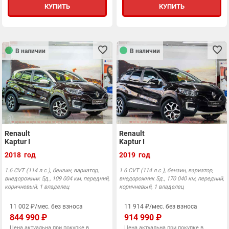
КУПИТЬ
КУПИТЬ
В наличии
В наличии
Renault
Renault
Kaptur I
Kaptur I
2018 год
2019 год
1.6 CVT (114 л.с.), бензин, вариатор,
1.6 CVT (114 л.с.), бензин, вариатор,
внедорожник 5д., 109 004 км, передний,
внедорожник 5д., 170 040 км, передний,
коричневый, 1 владелец
коричневый, 1 владелец
11 002 ₽/мес. без взноса
11 914 ₽/мес. без взноса
844 990 ₽
914 990 ₽
Цена актуальна при покупке в
Цена актуальна при покупке в