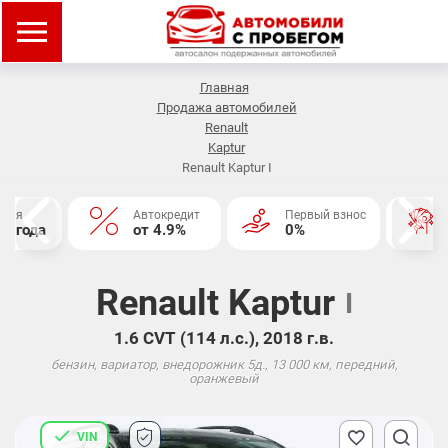
Главная
Продажа автомобилей
Renault
Kaptur
Renault Kaptur I
нтия
Автокредит
Первый взнос
2 года
от 4.9%
0%
Renault Kaptur
I
1.6 CVT (114 л.с.), 2018 г.в.
бензин, вариатор, внедорожник 5д., 13 000 км, передний,
оранжевый
VIN