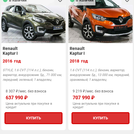
В наличии
В наличии
Renault
Renault
Kaptur I
Kaptur I
2016 год
2018 год
STYLE, 1.6 CVT (114 л.с.), бензин,
1.6 CVT (114 л.с.), бензин, вариатор,
вариатор, внедорожник 5д., 71 000 км,
внедорожник 5д., 13 000 км, передний,
передний, зеленый, 1 владелец
оранжевый, 1 владелец
8 307 ₽/мес. без взноса
9 219 ₽/мес. без взноса
637 990 ₽
707 990 ₽
Цена актуальна при покупке в
Цена актуальна при покупке в
кредит
кредит
КУПИТЬ
КУПИТЬ