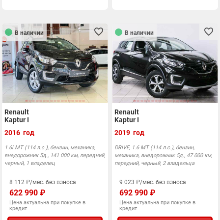
В наличии
В наличии
Renault
Renault
Kaptur I
Kaptur I
2016 год
2019 год
1.6i MT (114 л.с.), бензин, механика,
DRIVE, 1.6 MT (114 л.с.), бензин,
внедорожник 5д., 141 000 км, передний,
механика, внедорожник 5д., 47 000 км,
черный, 1 владелец
передний, черный, 2 владельца
8 112 ₽/мес. без взноса
9 023 ₽/мес. без взноса
622 990 ₽
692 990 ₽
Цена актуальна при покупке в
Цена актуальна при покупке в
кредит
кредит