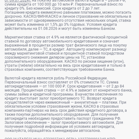
от 09.07.2024).
на покупку автомобиля валюта кредита – рубли РФ;
сумма кредита от 100 000 до 10 млн ₽. Первоначальный взнос по
кредиту 0%. Без комиссий. Срок кредита от 2 до 7 лет.
Погашение кредита ежемесячно равными платежами, можно погасить
досрочно. КАСКО/ФИНКАСКО и личное страхование не обязательны в
зависимости от одновременного отсутствия нескольких опций, ставка
может быть изменена от 1,5% до 3% годовых. Условия кредита
действительны на 01.08.2026 и могут быть изменены Банком.
Маркетинговая ставка от 4.9% не является фактической процентной
ставкой по договору автомобильного кредитования и означает
выраженный в процентах размер трат физического лица на покупку
автомобиля, далее — ТС, в кредит. Автоцентр компенсирует разницу
между маркетинговой ставкой и процентной ставкой посредством
соразмерного снижения дилером цены на ТС, установки
дополнительного оборудования. КАСКО по рискам хищение (угон),
утраты (гибели) обязательно на весь срок кредитования и только в
страховых компаниях, соответствующих требованиям Банка.
Валютой кредита является рубль Российской Федерации.
Первоначальный взнос составляет от 0% стоимости ТС. Сумма
автокредитования — от 100 000 ₽. Срок кредитования — от 2 до 84
месяцев. Процентная ставка — от 4.9% и зависит от конкретного банка,
суммы займа и кредитной программы. В качестве обеспечения по
кредиту выступает залог приобретаемого ТС. Возврат кредита
осуществляется через ежемесячный — аннуитетные — платежи. При
обязательном условии страхования жизни, КАСКО в страховых
компаниях-партнерах на весь срок действия кредитного договора, а
также покупки дополнительного оборудования. Для получения
автокредита необходимо предоставить паспорт гражданина РФ.
Залоговое обеспечение – залог приобретаемого автомобиля. Для
получения подробной информации об условиях автокредита,
пожалуйста, обращайтесь к менеджерам автосалона.