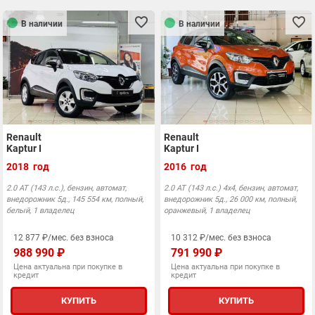
В наличии
В наличии
Renault
Renault
Kaptur I
Kaptur I
2018 год
2016 год
2.0 АТ (143 л.с.), бензин, автомат,
2.0 AT (143 л.с.) 4x4, бензин, автомат,
внедорожник 5д., 145 554 км, полный,
внедорожник 5д., 26 000 км, полный,
белый, 1 владелец
оранжевый, 1 владелец
12 877 ₽/мес. без взноса
10 312 ₽/мес. без взноса
988 990 ₽
791 990 ₽
Цена актуальна при покупке в
Цена актуальна при покупке в
кредит
кредит
КУПИТЬ
КУПИТЬ