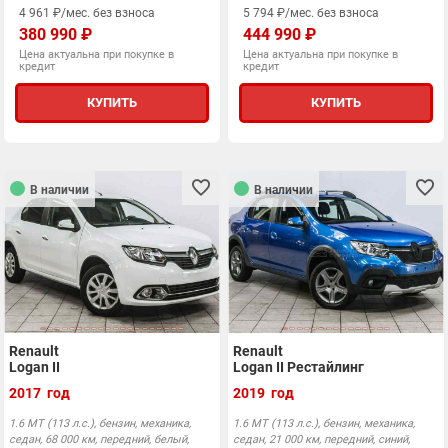
4 961 ₽/мес. без взноса
5 794 ₽/мес. без взноса
380 990 ₽
444 990 ₽
Цена актуальна при покупке в
Цена актуальна при покупке в
кредит
кредит
КУПИТЬ
КУПИТЬ
В наличии
В наличии
Renault
Renault
Logan II
Logan II Рестайлинг
2017 год
2019 год
1.6 MT (113 л.с.), бензин, механика,
1.6 MT (113 л.с.), бензин, механика,
седан, 68 000 км, передний, белый,
седан, 21 000 км, передний, синий,