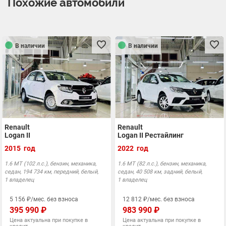
Похожие автомобили
В наличии
В наличии
Renault
Renault
Logan II
Logan II Рестайлинг
2015 год
2022 год
1.6 MT (102 л.с.), бензин, механика,
1.6 MT (82 л.с.), бензин, механика,
седан, 194 734 км, передний, белый,
седан, 40 508 км, задний, белый,
1 владелец
1 владелец
5 156 ₽/мес. без взноса
12 812 ₽/мес. без взноса
395 990 ₽
983 990 ₽
Цена актуальна при покупке в
Цена актуальна при покупке в