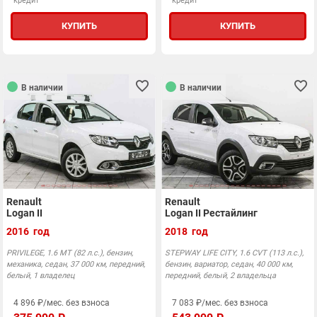
кредит
кредит
КУПИТЬ
КУПИТЬ
В наличии
В наличии
Renault
Renault
Logan II
Logan II Рестайлинг
2016 год
2018 год
PRIVILEGE, 1.6 MT (82 л.с.), бензин,
STEPWAY LIFE CITY, 1.6 CVT (113 л.с.),
механика, седан, 37 000 км, передний,
бензин, вариатор, седан, 40 000 км,
белый, 1 владелец
передний, белый, 2 владельца
4 896 ₽/мес. без взноса
7 083 ₽/мес. без взноса