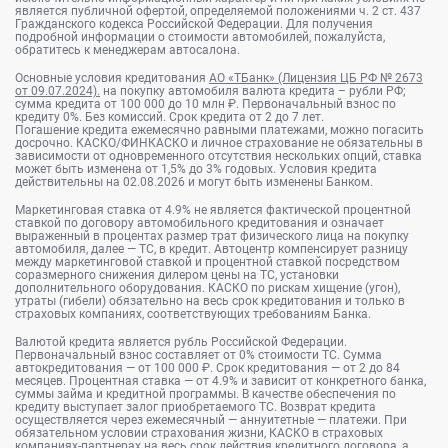
является публичной офертой, определяемой положениями ч. 2 ст. 437
Гражданского кодекса Российской Федерации. Для получения
подробной информации о стоимости автомобилей, пожалуйста,
обратитесь к менеджерам автосалона.
Основные условия кредитования
АО «ТБанк» (Лицензия ЦБ РФ № 2673
от 09.07.2024).
на покупку автомобиля валюта кредита – рубли РФ;
сумма кредита от 100 000 до 10 млн ₽. Первоначальный взнос по
кредиту 0%. Без комиссий. Срок кредита от 2 до 7 лет.
Погашение кредита ежемесячно равными платежами, можно погасить
досрочно. КАСКО/ФИНКАСКО и личное страхование не обязательны в
зависимости от одновременного отсутствия нескольких опций, ставка
может быть изменена от 1,5% до 3% годовых. Условия кредита
действительны на 02.08.2026 и могут быть изменены Банком.
Маркетинговая ставка от 4.9% не является фактической процентной
ставкой по договору автомобильного кредитования и означает
выраженный в процентах размер трат физического лица на покупку
автомобиля, далее — ТС, в кредит. Автоцентр компенсирует разницу
между маркетинговой ставкой и процентной ставкой посредством
соразмерного снижения дилером цены на ТС, установки
дополнительного оборудования. КАСКО по рискам хищение (угон),
утраты (гибели) обязательно на весь срок кредитования и только в
страховых компаниях, соответствующих требованиям Банка.
Валютой кредита является рубль Российской Федерации.
Первоначальный взнос составляет от 0% стоимости ТС. Сумма
автокредитования — от 100 000 ₽. Срок кредитования — от 2 до 84
месяцев. Процентная ставка — от 4.9% и зависит от конкретного банка,
суммы займа и кредитной программы. В качестве обеспечения по
кредиту выступает залог приобретаемого ТС. Возврат кредита
осуществляется через ежемесячный — аннуитетные — платежи. При
обязательном условии страхования жизни, КАСКО в страховых
компаниях-партнерах на весь срок действия кредитного договора, а