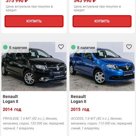
375 990 ₽
543 990 ₽
Цена актуальна при покупке в
Цена актуальна при покупке в
кредит
кредит
КУПИТЬ
КУПИТЬ
В наличии
В наличии
Renault
Renault
Logan II
Logan II
2014 год
2015 год
PRIVILEGE, 1.6 MT (82 л.с.), бензин,
ACCESS, 1.6 MT (82 л.с.), бензин,
механика, седан, 133 000 км, передний,
механика, седан, 113 000 км, передний,
черный, 1 владелец
синий, 1 владелец