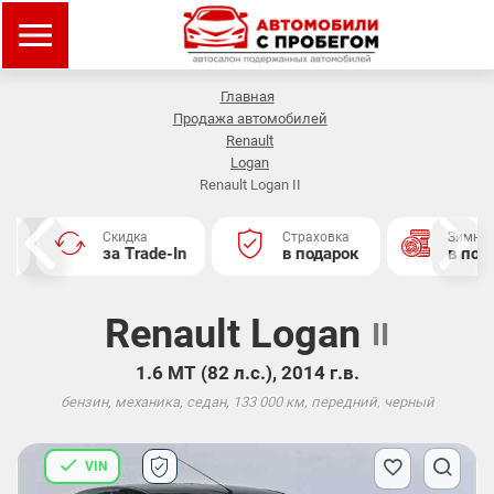
Главная
Продажа автомобилей
Renault
Logan
Renault Logan II
ка
Страховка
Зимняя резина
rade-In
в подарок
в подарок
Renault Logan
II
1.6 MT (82 л.с.), 2014 г.в.
бензин, механика, седан, 133 000 км, передний, черный
VIN