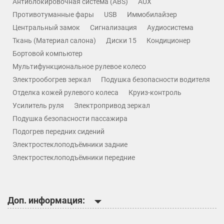
Антиблокировочная система (ABS)
AUX
Противотуманные фары
USB
Иммобилайзер
Центральный замок
Сигнализация
Аудиосистема
Ткань (Материал салона)
Диски 15
Кондиционер
Бортовой компьютер
Мультифункциональное рулевое колесо
Электрообогрев зеркал
Подушка безопасности водителя
Отделка кожей рулевого колеса
Круиз-контроль
Усилитель руля
Электропривод зеркал
Подушка безопасности пассажира
Подогрев передних сидений
Электростеклоподъёмники задние
Электростеклоподъёмники передние
Доп. информация: