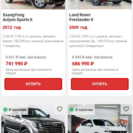
SsangYong
Land Rover
Actyon Sports II
Freelander II
2012 год
2009 год
2.0d АТ (149 л.с.), дизель, автомат,
2.2d АТ (160 л.с.), дизель, автомат,
пикап, 158 309 км, полный, коричневый,
внедорожник 5д., 149 019 км, полный,
1 владелец
красный, 2 владельца
9 661 ₽/мес. без взноса
8 945 ₽/мес. без взноса
741 990 ₽
686 990 ₽
Цена актуальна при покупке в
Цена актуальна при покупке в
кредит
кредит
КУПИТЬ
КУПИТЬ
В наличии
В наличии