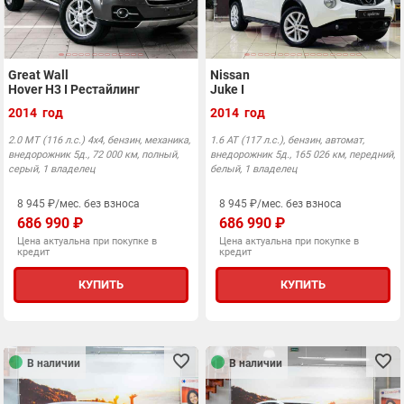
Great Wall
Nissan
Hover H3 I Рестайлинг
Juke I
2014 год
2014 год
2.0 MT (116 л.с.) 4x4, бензин, механика,
1.6 АТ (117 л.с.), бензин, автомат,
внедорожник 5д., 72 000 км, полный,
внедорожник 5д., 165 026 км, передний,
серый, 1 владелец
белый, 1 владелец
8 945 ₽/мес. без взноса
8 945 ₽/мес. без взноса
686 990 ₽
686 990 ₽
Цена актуальна при покупке в
Цена актуальна при покупке в
кредит
кредит
КУПИТЬ
КУПИТЬ
В наличии
В наличии