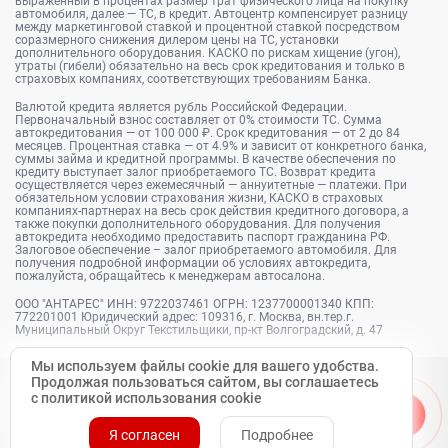
выраженный в процентах размер трат физического лица на покупку
автомобиля, далее — ТС, в кредит. Автоцентр компенсирует разницу
между маркетинговой ставкой и процентной ставкой посредством
соразмерного снижения дилером цены на ТС, установки
дополнительного оборудования. КАСКО по рискам хищение (угон),
утраты (гибели) обязательно на весь срок кредитования и только в
страховых компаниях, соответствующих требованиям Банка.
Валютой кредита является рубль Российской Федерации.
Первоначальный взнос составляет от 0% стоимости ТС. Сумма
автокредитования — от 100 000 ₽. Срок кредитования — от 2 до 84
месяцев. Процентная ставка — от 4.9% и зависит от конкретного банка,
суммы займа и кредитной программы. В качестве обеспечения по
кредиту выступает залог приобретаемого ТС. Возврат кредита
осуществляется через ежемесячный — аннуитетные — платежи. При
обязательном условии страхования жизни, КАСКО в страховых
компаниях-партнерах на весь срок действия кредитного договора, а
также покупки дополнительного оборудования. Для получения
автокредита необходимо предоставить паспорт гражданина РФ.
Залоговое обеспечение – залог приобретаемого автомобиля. Для
получения подробной информации об условиях автокредита,
пожалуйста, обращайтесь к менеджерам автосалона.
ООО "АНТАРЕС" ИНН: 9722037461 ОГРН: 1237700001340 КПП:
772201001 Юридический адрес: 109316, г. Москва, вн.тер.г.
Муниципальный Округ Текстильщики, пр-кт Волгоградский, д. 47
Мы используем файлы cookie для вашего удобства.
Продолжая пользоваться сайтом, вы соглашаетесь
с политикой использования cookie
Я согласен
Подробнее