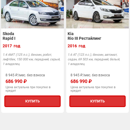
Skoda
Kia
Rapid I
Rio III Рестайлинг
2017 год
2016 год
1.4 AMT (125 л.с.), бензин, робот,
1.6 АТ (123 л.с.), бензин, автомат,
лифтбек, 150 000 км, передний, серый,
седан, 69 503 км, передний, белый,
1 владелец
1 владелец
8 945 ₽/мес. без взноса
8 945 ₽/мес. без взноса
686 990 ₽
686 990 ₽
Цена актуальна при покупке в
Цена актуальна при покупке в
кредит
кредит
КУПИТЬ
КУПИТЬ