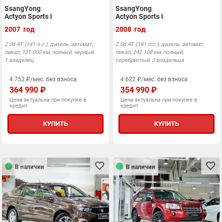
SsangYong
SsangYong
Actyon Sports I
Actyon Sports I
2007 год
2008 год
2.0d АТ (141 л.с.), дизель, автомат,
2.0d АТ (141 л.с.), дизель, автомат,
пикап, 121 000 км, полный, черный,
пикап, 242 108 км, полный,
1 владелец
серебристый, 3 владельца
4 752 ₽/мес. без взноса
4 622 ₽/мес. без взноса
364 990 ₽
354 990 ₽
Цена актуальна при покупке в
Цена актуальна при покупке в
кредит
кредит
КУПИТЬ
КУПИТЬ
В наличии
В наличии