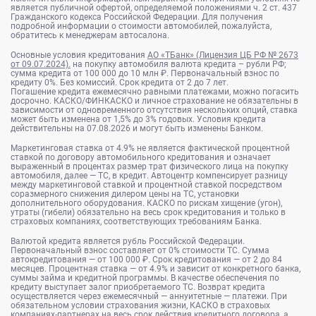
является публичной офертой, определяемой положениями ч. 2 ст. 437
Гражданского кодекса Российской Федерации. Для получения
подробной информации о стоимости автомобилей, пожалуйста,
обратитесь к менеджерам автосалона.
Основные условия кредитования
АО «ТБанк» (Лицензия ЦБ РФ № 2673
от 09.07.2024).
на покупку автомобиля валюта кредита – рубли РФ;
сумма кредита от 100 000 до 10 млн ₽. Первоначальный взнос по
кредиту 0%. Без комиссий. Срок кредита от 2 до 7 лет.
Погашение кредита ежемесячно равными платежами, можно погасить
досрочно. КАСКО/ФИНКАСКО и личное страхование не обязательны в
зависимости от одновременного отсутствия нескольких опций, ставка
может быть изменена от 1,5% до 3% годовых. Условия кредита
действительны на 07.08.2026 и могут быть изменены Банком.
Маркетинговая ставка от 4.9% не является фактической процентной
ставкой по договору автомобильного кредитования и означает
выраженный в процентах размер трат физического лица на покупку
автомобиля, далее — ТС, в кредит. Автоцентр компенсирует разницу
между маркетинговой ставкой и процентной ставкой посредством
соразмерного снижения дилером цены на ТС, установки
дополнительного оборудования. КАСКО по рискам хищение (угон),
утраты (гибели) обязательно на весь срок кредитования и только в
страховых компаниях, соответствующих требованиям Банка.
Валютой кредита является рубль Российской Федерации.
Первоначальный взнос составляет от 0% стоимости ТС. Сумма
автокредитования — от 100 000 ₽. Срок кредитования — от 2 до 84
месяцев. Процентная ставка — от 4.9% и зависит от конкретного банка,
суммы займа и кредитной программы. В качестве обеспечения по
кредиту выступает залог приобретаемого ТС. Возврат кредита
осуществляется через ежемесячный — аннуитетные — платежи. При
обязательном условии страхования жизни, КАСКО в страховых
компаниях-партнерах на весь срок действия кредитного договора, а