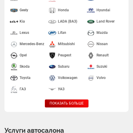
Geely
Honda
Hyundai
Kia
LADA (ВАЗ)
Land Rover
Lexus
Lifan
Mazda
Mercedes-Benz
Mitsubishi
Nissan
Opel
Peugeot
Renault
Skoda
Subaru
Suzuki
Toyota
Volkswagen
Volvo
ГАЗ
УАЗ
ПОКАЗАТЬ БОЛЬШЕ
Услуги автосалона