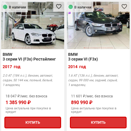
В наличии
В наличии
BMW
BMW
3 серии VI (F3x) Рестайлинг
3 серии VI (F3x)
2017 год
2014 год
2.0 АТ (184 л.с.), бензин, автомат,
1.6 АТ (136 л.с.), бензин, автомат,
седан, 50 144 км, полный, белый,
седан, 99 000 км, задний, серый,
1 владелец
1 владелец
18 047 ₽/мес. без взноса
11 601 ₽/мес. без взноса
1 385 990 ₽
890 990 ₽
Цена актуальна при покупке в
Цена актуальна при покупке в
кредит
кредит
КУПИТЬ
КУПИТЬ