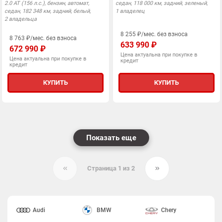
2.0 АТ (156 л.с.), бензин, автомат,
седан, 118 000 км, задний, зеленый,
седан, 182 348 км, задний, белый,
1 владелец
2 владельца
8 255 ₽/мес. без взноса
8 763 ₽/мес. без взноса
633 990 ₽
672 990 ₽
Цена актуальна при покупке в
Цена актуальна при покупке в
кредит
кредит
КУПИТЬ
КУПИТЬ
Показать еще
Страница 1 из 2
Audi
BMW
Chery