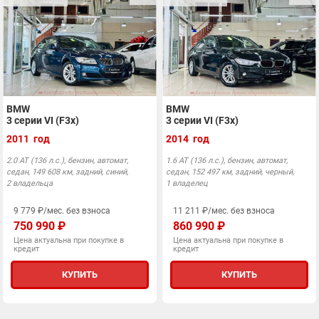
BMW
BMW
3 серии VI (F3x)
3 серии VI (F3x)
2011 год
2014 год
2.0 АТ (136 л.с.), бензин, автомат,
1.6 АТ (136 л.с.), бензин, автомат,
седан, 149 608 км, задний, синий,
седан, 152 497 км, задний, черный,
2 владельца
1 владелец
9 779 ₽/мес. без взноса
11 211 ₽/мес. без взноса
750 990 ₽
860 990 ₽
Цена актуальна при покупке в
Цена актуальна при покупке в
кредит
кредит
КУПИТЬ
КУПИТЬ