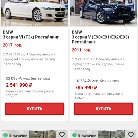
BMW
BMW
3 серии VI (F3x) Рестайлинг
3 серии V (E90/E91/E92/E93)
Рестайлинг
2017 год
2011 год
2.0 АТ (184 л.с.), бензин, автомат,
седан, 84 139 км, полный, белый,
2.0 АТ (136 л.с.), бензин, автомат,
1 владелец
седан, 213 678 км, задний, синий,
1 владелец
33 099 ₽/мес. без взноса
10 234 ₽/мес. без взноса
2 541 990 ₽
785 990 ₽
Цена актуальна при покупке в
Цена актуальна при покупке в
кредит
кредит
КУПИТЬ
КУПИТЬ
В наличии
В наличии