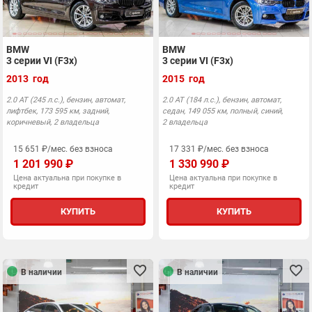
BMW
BMW
3 серии VI (F3x)
3 серии VI (F3x)
2013 год
2015 год
2.0 АТ (245 л.с.), бензин, автомат,
2.0 АТ (184 л.с.), бензин, автомат,
лифтбек, 173 595 км, задний,
седан, 149 055 км, полный, синий,
коричневый, 2 владельца
2 владельца
15 651 ₽/мес. без взноса
17 331 ₽/мес. без взноса
1 201 990 ₽
1 330 990 ₽
Цена актуальна при покупке в
Цена актуальна при покупке в
кредит
кредит
КУПИТЬ
КУПИТЬ
В наличии
В наличии