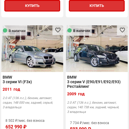
КУПИТЬ
КУПИТЬ
В наличии
В наличии
BMW
BMW
3 серии VI (F3x)
3 серии V (E90/E91/E92/E93)
Рестайлинг
2011 год
2009 год
2.0 АТ (136 л.с.), бензин, автомат,
седан, 148 000 км, задний, серый,
2.0 АТ (136 л.с.), бензин, автомат,
3 владельца
седан, 140 738 км, задний, черный,
3 владельца
8 502 ₽/мес. без взноса
7 734 ₽/мес. без взноса
652 990 ₽