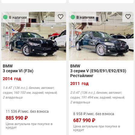
В наличии
В наличии
BMW
BMW
3 серии VI (F3x)
3 серии V (E90/E91/E92/E93)
Рестайлинг
2014 год
2011 год
1.6 АТ (136 л.с.), бензин, автомат,
седан, 160 153 км, задний, черный,
2.0 АТ (136 л.с.), бензин, автомат,
2 владельца
седан, 191 494 км, задний, черный,
2 владельца
11 536 ₽/мес. без взноса
8 958 ₽/мес. без взноса
885 990 ₽
687 990 ₽
Цена актуальна при покупке в
Цена актуальна при покупке в
кредит
кредит