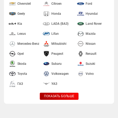
Chevrolet
Citroen
Ford
Geely
Honda
Hyundai
Kia
LADA (ВАЗ)
Land Rover
Lexus
Lifan
Mazda
Mercedes-Benz
Mitsubishi
Nissan
Opel
Peugeot
Renault
Skoda
Subaru
Suzuki
Toyota
Volkswagen
Volvo
ГАЗ
УАЗ
ПОКАЗАТЬ БОЛЬШЕ