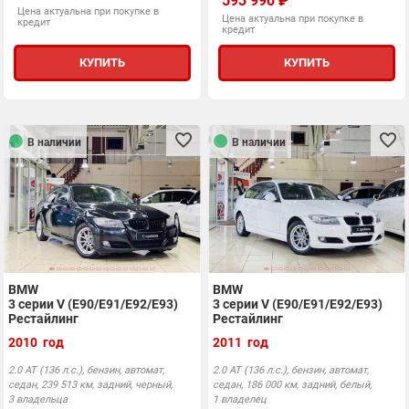
593 990 ₽
Цена актуальна при покупке в
Цена актуальна при покупке в
кредит
кредит
КУПИТЬ
КУПИТЬ
В наличии
В наличии
BMW
BMW
3 серии V (E90/E91/E92/E93)
3 серии V (E90/E91/E92/E93)
Рестайлинг
Рестайлинг
2010 год
2011 год
2.0 АТ (136 л.с.), бензин, автомат,
2.0 АТ (136 л.с.), бензин, автомат,
седан, 239 513 км, задний, черный,
седан, 186 000 км, задний, белый,
3 владельца
1 владелец