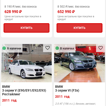
8 190 ₽/мес. без взноса
8 502 ₽/мес. без взноса
628 990 ₽
652 990 ₽
Цена актуальна при покупке в
Цена актуальна при покупке в
кредит
кредит
КУПИТЬ
КУПИТЬ
В наличии
В наличии
BMW
BMW
3 серии V (E90/E91/E92/E93)
3 серии VI (F3x)
Рестайлинг
2011 год
2011 год
2.0 АТ (156 л.с.), бензин, автомат,