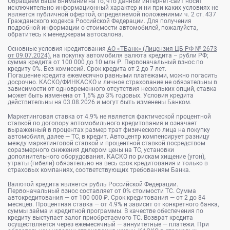
Обращаем Ваше внимание на то, что данный интернет-сайт носит
исключительно информационный характер и ни при каких условиях не
является публичной офертой, определяемой положениями ч. 2 ст. 437
Гражданского кодекса Российской Федерации. Для получения
подробной информации о стоимости автомобилей, пожалуйста,
обратитесь к менеджерам автосалона.
Основные условия кредитования
АО «ТБанк» (Лицензия ЦБ РФ № 2673
от 09.07.2024).
на покупку автомобиля валюта кредита – рубли РФ;
сумма кредита от 100 000 до 10 млн ₽. Первоначальный взнос по
кредиту 0%. Без комиссий. Срок кредита от 2 до 7 лет.
Погашение кредита ежемесячно равными платежами, можно погасить
досрочно. КАСКО/ФИНКАСКО и личное страхование не обязательны в
зависимости от одновременного отсутствия нескольких опций, ставка
может быть изменена от 1,5% до 3% годовых. Условия кредита
действительны на 03.08.2026 и могут быть изменены Банком.
Маркетинговая ставка от 4.9% не является фактической процентной
ставкой по договору автомобильного кредитования и означает
выраженный в процентах размер трат физического лица на покупку
автомобиля, далее — ТС, в кредит. Автоцентр компенсирует разницу
между маркетинговой ставкой и процентной ставкой посредством
соразмерного снижения дилером цены на ТС, установки
дополнительного оборудования. КАСКО по рискам хищение (угон),
утраты (гибели) обязательно на весь срок кредитования и только в
страховых компаниях, соответствующих требованиям Банка.
Валютой кредита является рубль Российской Федерации.
Первоначальный взнос составляет от 0% стоимости ТС. Сумма
автокредитования — от 100 000 ₽. Срок кредитования — от 2 до 84
месяцев. Процентная ставка — от 4.9% и зависит от конкретного банка,
суммы займа и кредитной программы. В качестве обеспечения по
кредиту выступает залог приобретаемого ТС. Возврат кредита
осуществляется через ежемесячный — аннуитетные — платежи. При