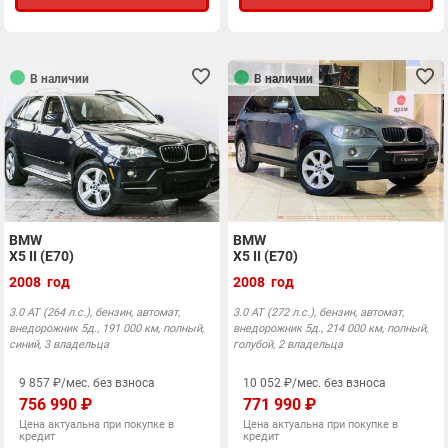
В наличии
В наличии
BMW
BMW
X5 II (E70)
X5 II (E70)
2008 год
2008 год
3.0 АТ (264 л.с.), бензин, автомат,
3.0 АТ (272 л.с.), бензин, автомат,
внедорожник 5д., 191 000 км, полный,
внедорожник 5д., 214 000 км, полный,
синий, 3 владельца
голубой, 2 владельца
9 857 ₽/мес. без взноса
10 052 ₽/мес. без взноса
756 990 ₽
771 990 ₽
Цена актуальна при покупке в
Цена актуальна при покупке в
кредит
кредит