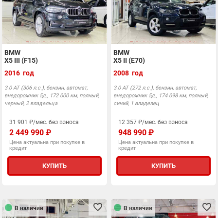
BMW
BMW
X5 III (F15)
X5 II (E70)
2016 год
2008 год
3.0 АТ (306 л.с.), бензин, автомат,
3.0 АТ (272 л.с.), бензин, автомат,
внедорожник 5д., 172 000 км, полный,
внедорожник 5д., 174 098 км, полный,
черный, 2 владельца
синий, 1 владелец
31 901 ₽/мес. без взноса
12 357 ₽/мес. без взноса
2 449 990 ₽
948 990 ₽
Цена актуальна при покупке в
Цена актуальна при покупке в
кредит
кредит
КУПИТЬ
КУПИТЬ
В наличии
В наличии