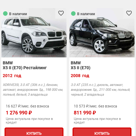
В наличии
В наличии
BMW
BMW
X5 II (E70) Рестайлинг
X5 II (E70)
2012 год
2008 год
XDRIVE35I, 3.0 АТ (306 л.с.), бензин,
3.0 АТ (235 л.с.), дизель, автомат,
автомат, внедорожник 5д., 198 000 км,
внедорожник 5д., 211 000 км, полный,
полный, белый, 3 владельца
черный, 2 владельца
16 627 ₽/мес. без взноса
10 573 ₽/мес. без взноса
1 276 990 ₽
811 990 ₽
Цена актуальна при покупке в
Цена актуальна при покупке в
кредит
кредит
КУПИТЬ
КУПИТЬ