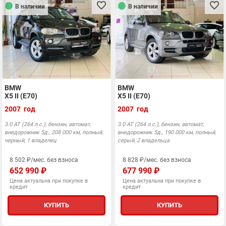
В наличии
В наличии
BMW
BMW
X5 II (E70)
X5 II (E70)
2007 год
2007 год
3.0 АТ (264 л.с.), бензин, автомат,
3.0 АТ (264 л.с.), бензин, автомат,
внедорожник 5д., 208 000 км, полный,
внедорожник 5д., 190 000 км, полный,
черный, 1 владелец
серый, 2 владельца
8 502 ₽/мес. без взноса
8 828 ₽/мес. без взноса
652 990 ₽
677 990 ₽
Цена актуальна при покупке в
Цена актуальна при покупке в
кредит
кредит
КУПИТЬ
КУПИТЬ