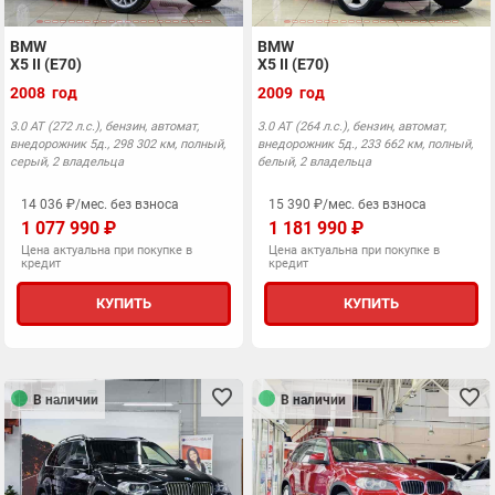
BMW
BMW
X5 II (E70)
X5 II (E70)
2008 год
2009 год
3.0 АТ (272 л.с.), бензин, автомат,
3.0 АТ (264 л.с.), бензин, автомат,
внедорожник 5д., 298 302 км, полный,
внедорожник 5д., 233 662 км, полный,
серый, 2 владельца
белый, 2 владельца
14 036 ₽/мес. без взноса
15 390 ₽/мес. без взноса
1 077 990 ₽
1 181 990 ₽
Цена актуальна при покупке в
Цена актуальна при покупке в
кредит
кредит
КУПИТЬ
КУПИТЬ
В наличии
В наличии