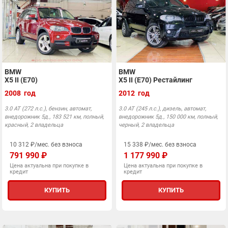
BMW
BMW
X5 II (E70)
X5 II (E70) Рестайлинг
2008 год
2012 год
3.0 АТ (272 л.с.), бензин, автомат,
3.0 АТ (245 л.с.), дизель, автомат,
внедорожник 5д., 183 521 км, полный,
внедорожник 5д., 150 000 км, полный,
красный, 2 владельца
черный, 2 владельца
10 312 ₽/мес. без взноса
15 338 ₽/мес. без взноса
791 990 ₽
1 177 990 ₽
Цена актуальна при покупке в
Цена актуальна при покупке в
кредит
кредит
КУПИТЬ
КУПИТЬ