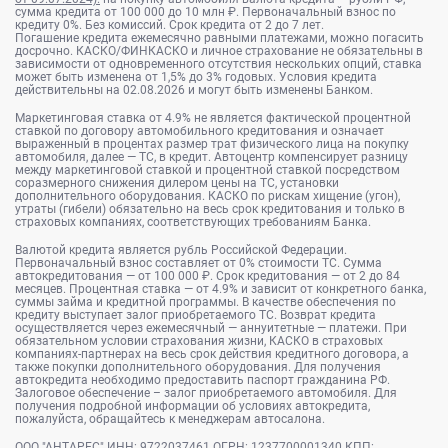
сумма кредита от 100 000 до 10 млн ₽. Первоначальный взнос по
кредиту 0%. Без комиссий. Срок кредита от 2 до 7 лет.
Погашение кредита ежемесячно равными платежами, можно погасить
досрочно. КАСКО/ФИНКАСКО и личное страхование не обязательны в
зависимости от одновременного отсутствия нескольких опций, ставка
может быть изменена от 1,5% до 3% годовых. Условия кредита
действительны на 02.08.2026 и могут быть изменены Банком.
Маркетинговая ставка от 4.9% не является фактической процентной
ставкой по договору автомобильного кредитования и означает
выраженный в процентах размер трат физического лица на покупку
автомобиля, далее — ТС, в кредит. Автоцентр компенсирует разницу
между маркетинговой ставкой и процентной ставкой посредством
соразмерного снижения дилером цены на ТС, установки
дополнительного оборудования. КАСКО по рискам хищение (угон),
утраты (гибели) обязательно на весь срок кредитования и только в
страховых компаниях, соответствующих требованиям Банка.
Валютой кредита является рубль Российской Федерации.
Первоначальный взнос составляет от 0% стоимости ТС. Сумма
автокредитования — от 100 000 ₽. Срок кредитования — от 2 до 84
месяцев. Процентная ставка — от 4.9% и зависит от конкретного банка,
суммы займа и кредитной программы. В качестве обеспечения по
кредиту выступает залог приобретаемого ТС. Возврат кредита
осуществляется через ежемесячный — аннуитетные — платежи. При
обязательном условии страхования жизни, КАСКО в страховых
компаниях-партнерах на весь срок действия кредитного договора, а
также покупки дополнительного оборудования. Для получения
автокредита необходимо предоставить паспорт гражданина РФ.
Залоговое обеспечение – залог приобретаемого автомобиля. Для
получения подробной информации об условиях автокредита,
пожалуйста, обращайтесь к менеджерам автосалона.
ООО "АНТАРЕС" ИНН: 9722037461 ОГРН: 1237700001340 КПП: