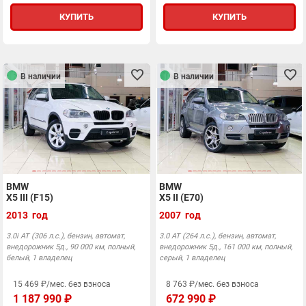
КУПИТЬ
КУПИТЬ
В наличии
В наличии
BMW
BMW
X5 III (F15)
X5 II (E70)
2013 год
2007 год
3.0i АТ (306 л.с.), бензин, автомат,
3.0 АТ (264 л.с.), бензин, автомат,
внедорожник 5д., 90 000 км, полный,
внедорожник 5д., 161 000 км, полный,
белый, 1 владелец
серый, 1 владелец
15 469 ₽/мес. без взноса
8 763 ₽/мес. без взноса
1 187 990 ₽
672 990 ₽