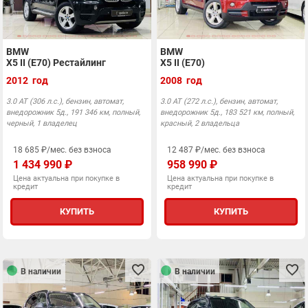
BMW
BMW
X5 II (E70) Рестайлинг
X5 II (E70)
2012 год
2008 год
3.0 АТ (306 л.с.), бензин, автомат,
3.0 АТ (272 л.с.), бензин, автомат,
внедорожник 5д., 191 346 км, полный,
внедорожник 5д., 183 521 км, полный,
черный, 1 владелец
красный, 2 владельца
18 685 ₽/мес. без взноса
12 487 ₽/мес. без взноса
1 434 990 ₽
958 990 ₽
Цена актуальна при покупке в
Цена актуальна при покупке в
кредит
кредит
КУПИТЬ
КУПИТЬ
В наличии
В наличии