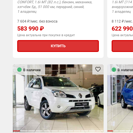
CONFORT, 1.6i MT (82 л.с.), бензин, механика,
1.6i MT (114 
хэтчбек 5д., 51 000 км, передний, синий,
внедорожник 
1 владелец
1 владелец
7 604 ₽/мес. без взноса
8 112 ₽/мес.
583 990 ₽
622 990
Цена актуальна при покупке в кредит
Цена актуальн
КУПИТЬ
В наличии
В наличи