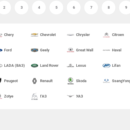
2
3
4
5
6
7
8
9
Chery
Chevrolet
Chrysler
Citroen
Ford
Geely
Great Wall
Haval
LADA (ВАЗ)
Land Rover
Lexus
Lifan
Peugeot
Renault
Skoda
SsangYon
Zotye
ГАЗ
УАЗ