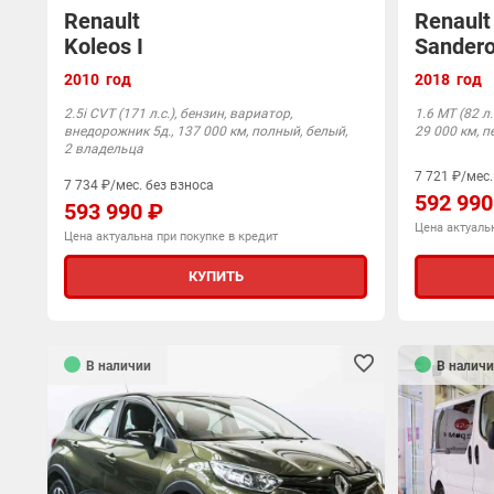
Renault
Renault
Koleos I
Sandero
2010 год
2018 год
2.5i CVT (171 л.с.), бензин, вариатор,
1.6 MT (82 л.
внедорожник 5д., 137 000 км, полный, белый,
29 000 км, п
2 владельца
7 721 ₽/мес.
7 734 ₽/мес. без взноса
592 990
593 990 ₽
Цена актуальн
Цена актуальна при покупке в кредит
КУПИТЬ
В наличии
В наличи