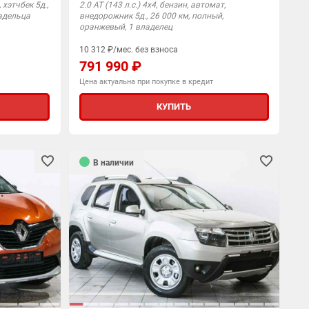
 хэтчбек 5д.,
2.0 AT (143 л.с.) 4x4, бензин, автомат,
ладельца
внедорожник 5д., 26 000 км, полный,
оранжевый, 1 владелец
10 312 ₽/мес. без взноса
791 990 ₽
Цена актуальна при покупке в кредит
КУПИТЬ
В наличии