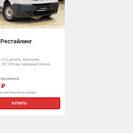
I Рестайлинг
л.с.), дизель, механика,
 181 000 км, передний, белый,
 без взноса
 ₽
а при покупке в кредит
КУПИТЬ