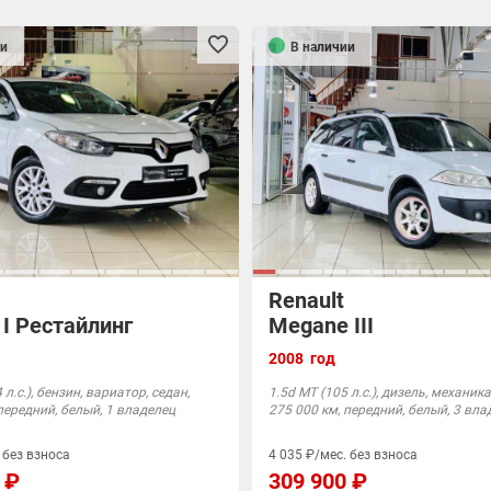
и
В наличии
Renault
 I Рестайлинг
Megane III
2008 год
 л.с.), бензин, вариатор, седан,
1.5d MT (105 л.с.), дизель, механика
передний, белый, 1 владелец
275 000 км, передний, белый, 3 вл
 без взноса
4 035 ₽/мес. без взноса
 ₽
309 900 ₽