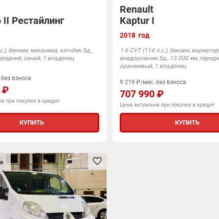
Renault
 II Рестайлинг
Kaptur I
2018 год
с.), бензин, механика, хэтчбек 5д.,
1.6 CVT (114 л.с.), бензин, вариатор
ередний, синий, 1 владелец
внедорожник 5д., 13 000 км, передн
оранжевый, 1 владелец
 без взноса
9 219 ₽/мес. без взноса
 ₽
707 990 ₽
а при покупке в кредит
Цена актуальна при покупке в кредит
КУПИТЬ
КУПИТЬ
и