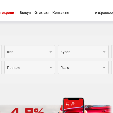
токредит
Выкуп
Отзывы
Контакты
Избранно
Кпп
Кузов
Привод
Год от