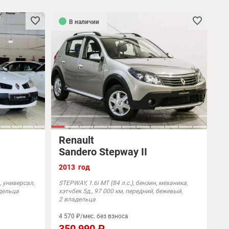
В наличии
Renault
Sandero Stepway II
2013 год
, универсал,
STEPWAY, 1.6i MT (84 л.с.), бензин, механика,
адельца
хэтчбек 5д., 97 000 км, передний, бежевый,
2 владельца
4 570 ₽/мес. без взноса
350 990 ₽