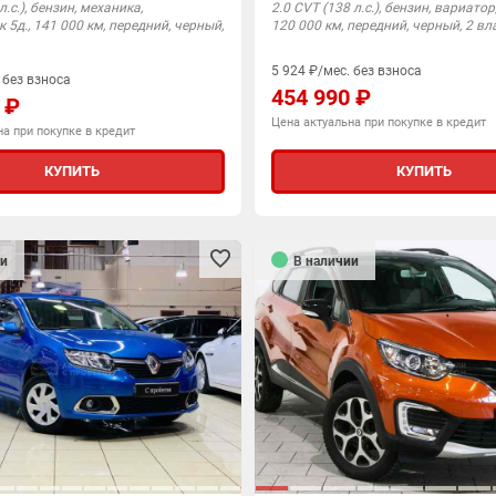
л.с.), бензин, механика,
2.0 CVT (138 л.с.), бензин, вариатор,
5д., 141 000 км, передний, черный,
120 000 км, передний, черный, 2 в
5 924 ₽/мес. без взноса
 без взноса
454 990 ₽
 ₽
Цена актуальна при покупке в кредит
а при покупке в кредит
КУПИТЬ
КУПИТЬ
и
В наличии