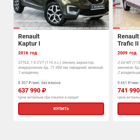
Renault
Renault
Kaptur I
Trafic I
2016 год
2009 год
STYLE, 1.6 CVT (114 л.с.), бензин, вариатор,
2.0d MT (115 
внедорожник 5д., 71 000 км, передний, зеленый,
минивэн 5д.,
1 владелец
2 владельца
8 307 ₽/мес. без взноса
9 661 ₽/мес.
637 990 ₽
741 990
Цена актуальна при покупке в кредит
Цена актуальн
КУПИТЬ