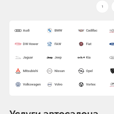
1
Audi
BMW
Cadillac
DW Hower
FAW
Fiat
Jaguar
Jeep
Kia
Mitsubishi
Nissan
Opel
Volkswagen
Volvo
Vortex
Услуги автосалона