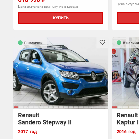
Цена актуальн
Цена актуальна при покупке в кредит
КУПИТЬ
В наличии
В наличи
Renault
Renault
Sandero Stepway II
Kaptur I
2017 год
2016 год