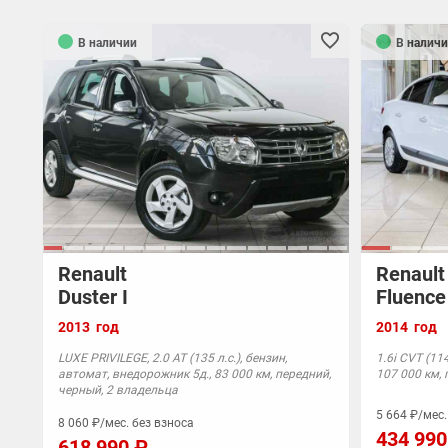
В наличии
В наличи
Renault
Renault
Duster I
Fluence
2013 год
2014 год
LUXE PRIVILEGE, 2.0 AT (135 л.с.), бензин,
1.6i CVT (114
автомат, внедорожник 5д., 83 000 км, передний,
107 000 км, 
черный, 2 владельца
5 664 ₽/мес.
8 060 ₽/мес. без взноса
434 990
618 990 ₽